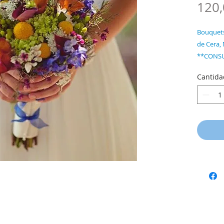
120,
Bouquets
de Cera, 
**CONSU
POR LA 
Cantida