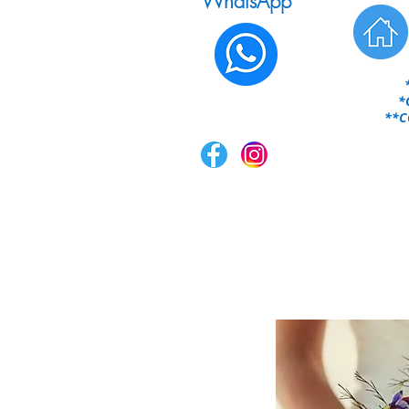
WhatsApp
*
**CO