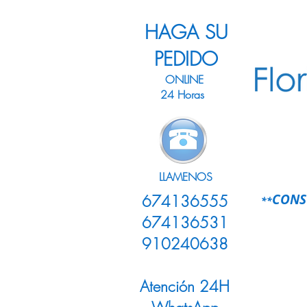
HAGA SU
PEDIDO
ONLINE
24 Horas
LLAMENOS
CONS
674136555
**
674136531
910240638
Atención 24H