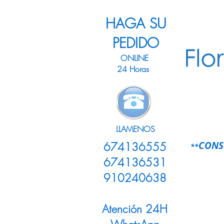
HAGA SU
PEDIDO
ONLINE
24 Horas
LLAMENOS
CONS
674136555
**
674136531
910240638
Atención 24H