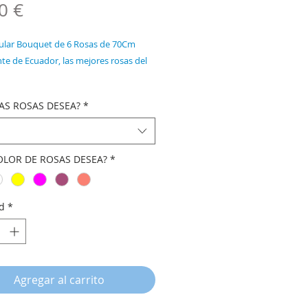
Precio
0 €
ular Bouquet de 6 Rosas de 70Cm
te de Ecuador, las mejores rosas del
ad de Bouquets de 6 / 12 / 18 / 24
AS ROSAS DESEA?
*
ores a elejir.
OLOR DE ROSAS DESEA?
*
d
*
Agregar al carrito