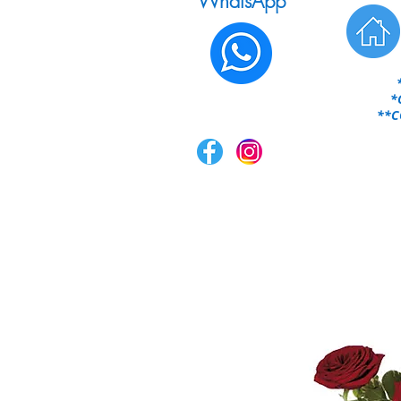
WhatsApp
*
**CO