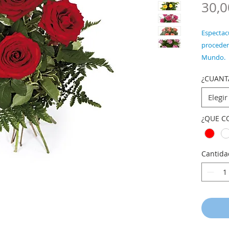
30,0
Espectac
proceden
Mundo.
Posibilid
¿CUANT
Rosas.
Varios col
Elegir
¿QUE C
Cantida