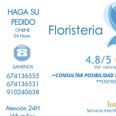
HAGA SU
PEDIDO
ONLINE
24 Horas
LLAMENOS
CONSULTAR POSIBILIDAD 
674136555
**
**ENTR
674136531
910240638
Atención 24H
Servicio Inter