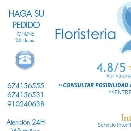
HAGA SU
PEDIDO
ONLINE
24 Horas
LLAMENOS
CONSULTAR POSIBILIDAD 
674136555
**
**ENTR
674136531
910240638
Atención 24H
Servicio Inter