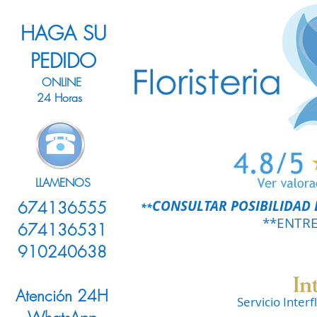
HAGA SU
PEDIDO
ONLINE
24 Horas
LLAMENOS
CONSULTAR POSIBILIDAD 
674136555
**
**ENTR
674136531
910240638
Atención 24H
Servicio Inter