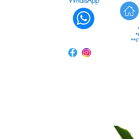
WhatsApp
*
**CO