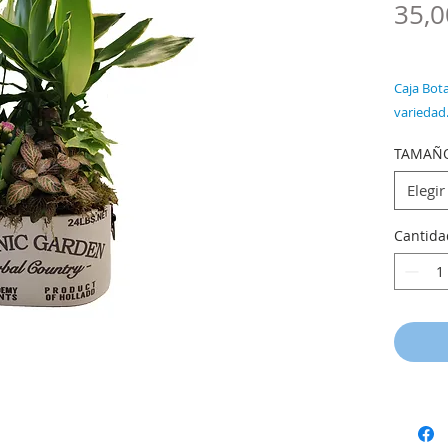
35,0
Caja Bota
variedad
Calancho
TAMAÑ
pequeño 
En el ca
Elegir
planta se
superior
Cantida
Diferent