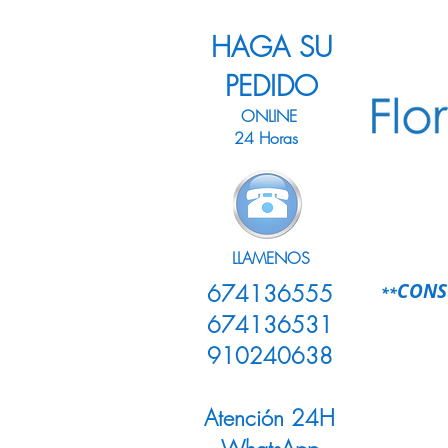
HAGA SU
PEDIDO
ONLINE
24 Horas
LLAMENOS
CONS
674136555
**
674136531
910240638
Atención 24H