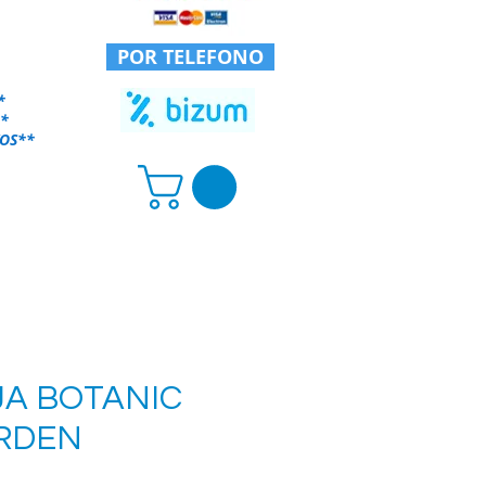
POR TELEFONO
*
*
OS
**
JA BOTANIC
RDEN