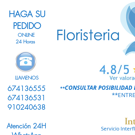
HAGA SU
PEDIDO
ONLINE
24 Horas
LLAMENOS
CONSULTAR POSIBILIDAD 
674136555
**
**ENTR
674136531
910240638
Atención 24H
Servicio Inter