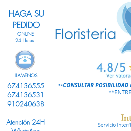
HAGA SU
PEDIDO
ONLINE
24 Horas
LLAMENOS
CONSULTAR POSIBILIDAD 
674136555
**
**ENTR
674136531
910240638
Atención 24H
Servicio Inter