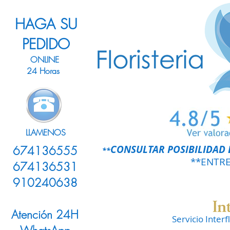
HAGA SU
PEDIDO
ONLINE
24 Horas
LLAMENOS
CONSULTAR POSIBILIDAD 
674136555
**
**ENTR
674136531
910240638
Atención 24H
Servicio Inter