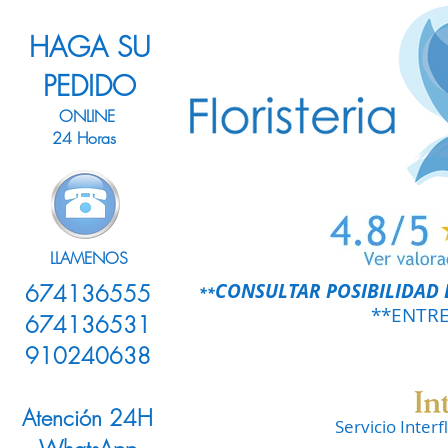
HAGA SU
PEDIDO
ONLINE
24 Horas
LLAMENOS
CONSULTAR POSIBILIDAD 
674136555
**
**ENTR
674136531
910240638
Atención 24H
Servicio Inter