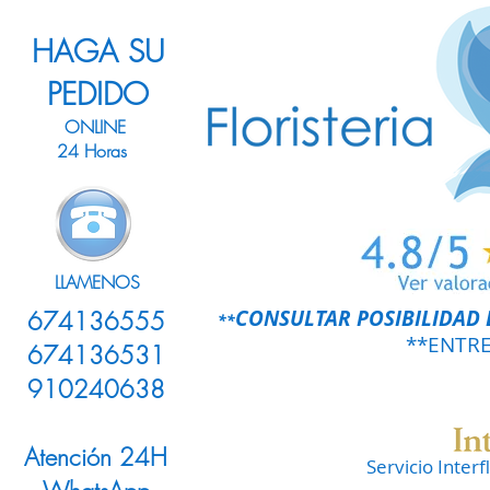
HAGA SU
PEDIDO
ONLINE
24 Horas
LLAMENOS
CONSULTAR POSIBILIDAD 
674136555
**
**ENTR
674136531
910240638
Atención 24H
Servicio Inter