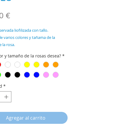
Precio
0 €
ervada liofilizada con tallo.
e varios colores y tañama de la
 la rosa.
Que color y tamaño de la rosas desea?
*
AÑOS DE CABEZA DE LA ROSA
 6/5CMø
0CMø
d
*
Agregar al carrito