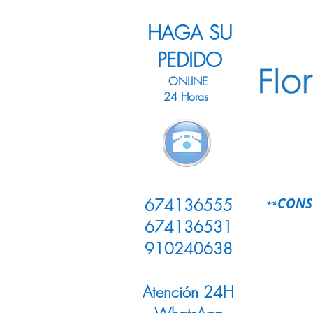
HAGA SU
PEDIDO
ONLINE
24 Horas
LLAMENOS
CONS
674136555
**
674136531
910240638
Atención 24H