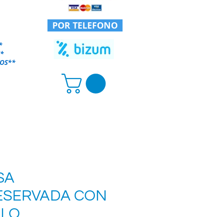
POR TELEFONO
*
*
OS
**
SA
ESERVADA CON
LLO