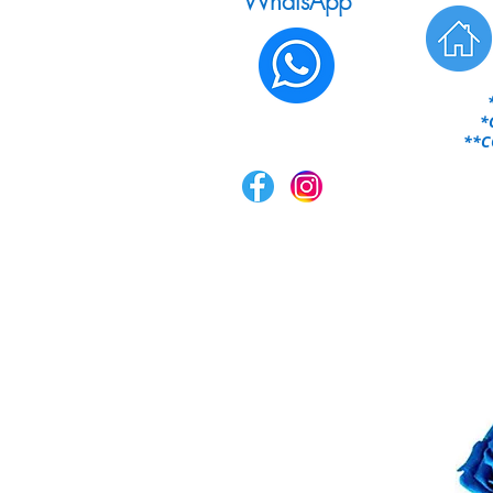
WhatsApp
*
**CO