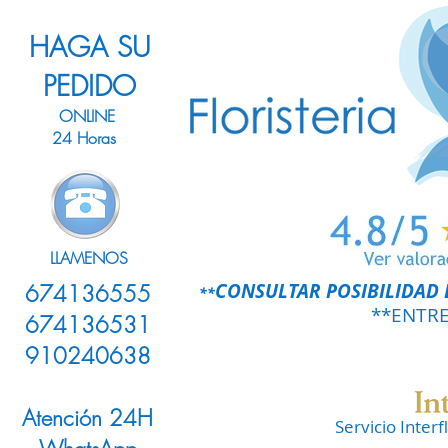
HAGA SU
PEDIDO
ONLINE
24 Horas
LLAMENOS
CONSULTAR POSIBILIDAD 
674136555
**
**ENTR
674136531
910240638
Atención 24H
Servicio Inter